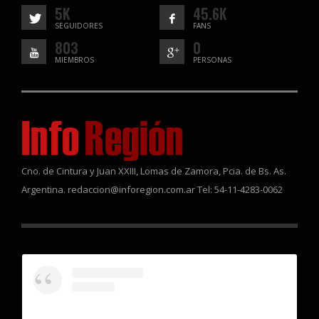
5K
45.6K
SEGUIDORES
FANS
803
0
MIEMBROS
PERSONAS
Cno. de Cintura y Juan XXIII, Lomas de Zamora, Pcia. de Bs. As.
Argentina. redaccion@inforegion.com.ar Tel: 54-11-4283-0062