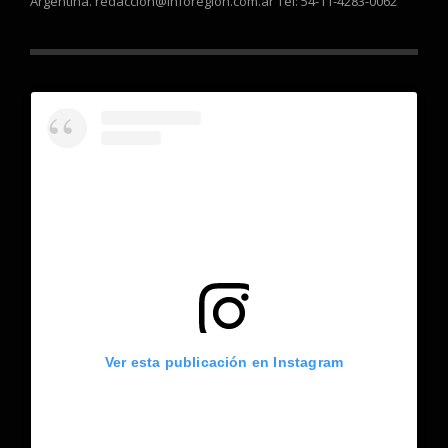
Argentina. redaccion@inforegion.com.ar Tel: 54-11-4283-0062
Ver esta publicación en Instagram