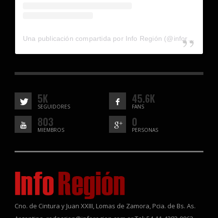
Una publicación compartida por Info Región (@inforegion_redes)
5K
45.6K
SEGUIDORES
FANS
803
0
MIEMBROS
PERSONAS
Cno. de Cintura y Juan XXIII, Lomas de Zamora, Pcia. de Bs. As.