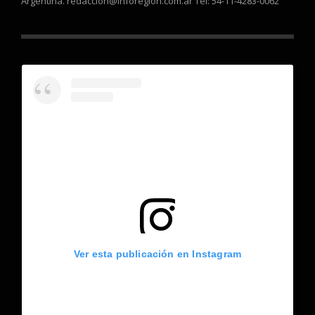
Argentina. redaccion@inforegion.com.ar Tel: 54-11-4283-0062
Ver esta publicación en Instagram