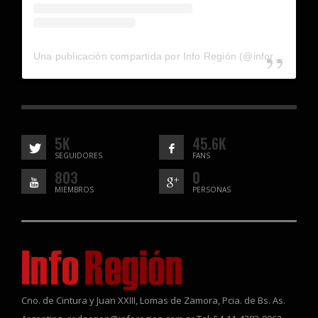
Una publicación compartida por Info Región (@inforegion_redes)
5K
45.6K
SEGUIDORES
FANS
803
0
MIEMBROS
PERSONAS
Cno. de Cintura y Juan XXIII, Lomas de Zamora, Pcia. de Bs. As.