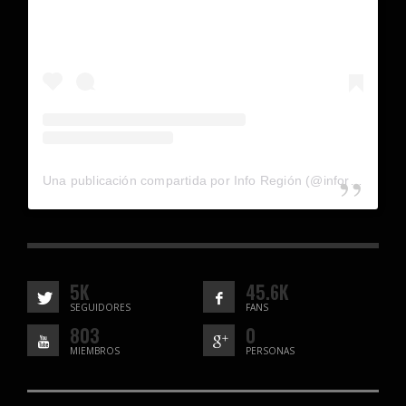
Una publicación compartida por Info Región (@inforegion_redes)
5K
45.6K
SEGUIDORES
FANS
803
0
MIEMBROS
PERSONAS