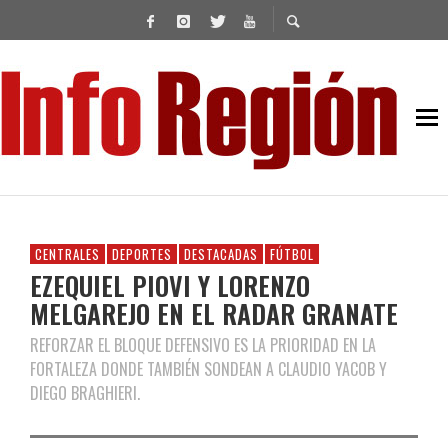
CENTRALES
DEPORTES
DESTACADAS
FÚTBOL
EZEQUIEL PIOVI Y LORENZO
MELGAREJO EN EL RADAR GRANATE
REFORZAR EL BLOQUE DEFENSIVO ES LA PRIORIDAD EN LA
FORTALEZA DONDE TAMBIÉN SONDEAN A CLAUDIO YACOB Y
DIEGO BRAGHIERI.