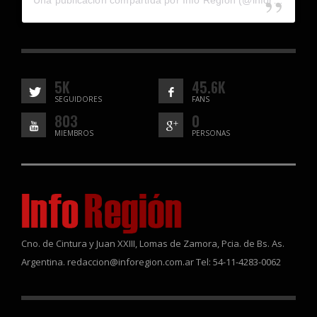
Una publicación compartida por Info Región (@inforegion_redes)
5K
45.6K
SEGUIDORES
FANS
803
0
MIEMBROS
PERSONAS
Cno. de Cintura y Juan XXIII, Lomas de Zamora, Pcia. de Bs. As.
Argentina. redaccion@inforegion.com.ar Tel: 54-11-4283-0062