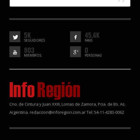
5K
45.6K
SEGUIDORES
FANS
803
0
MIEMBROS
PERSONAS
Cno. de Cintura y Juan XXIII, Lomas de Zamora, Pcia. de Bs. As.
Argentina. redaccion@inforegion.com.ar Tel: 54-11-4283-0062