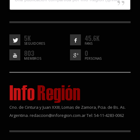
5K
45.6K
SEGUIDORES
FANS
803
0
MIEMBROS
PERSONAS
Cno. de Cintura y Juan XXIII, Lomas de Zamora, Pcia. de Bs. As.
Argentina. redaccion@inforegion.com.ar Tel: 54-11-4283-0062