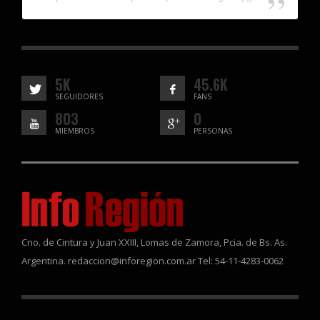
5K
45.6K
SEGUIDORES
FANS
803
0
MIEMBROS
PERSONAS
Cno. de Cintura y Juan XXIII, Lomas de Zamora, Pcia. de Bs. As.
Argentina. redaccion@inforegion.com.ar Tel: 54-11-4283-0062