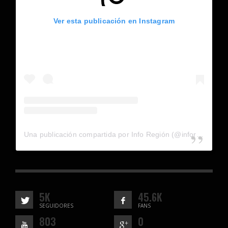
Ver esta publicación en Instagram
Una publicación compartida por Info Región (@inforegion_redes)
5K
45.6K
SEGUIDORES
FANS
803
0