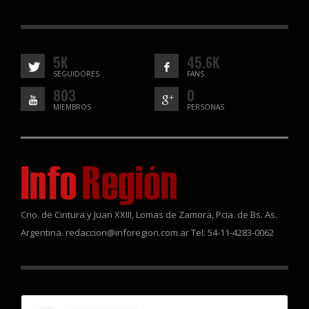
5K
45.6K
SEGUIDORES
FANS
803
0
MIEMBROS
PERSONAS
Cno. de Cintura y Juan XXIII, Lomas de Zamora, Pcia. de Bs. As.
Argentina. redaccion@inforegion.com.ar Tel: 54-11-4283-0062