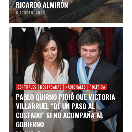
RICARDO ALMIRÓN
6 AGOSTO, 2026
CENTRALES
DESTACADAS
NACIONALES
POLÍTICA
PABLO QUIRNO PIDIÓ QUE VICTORIA
VILLARRUEL “DÉ UN PASO AL
COSTADO” SI NO ACOMPAÑA AL
GOBIERNO