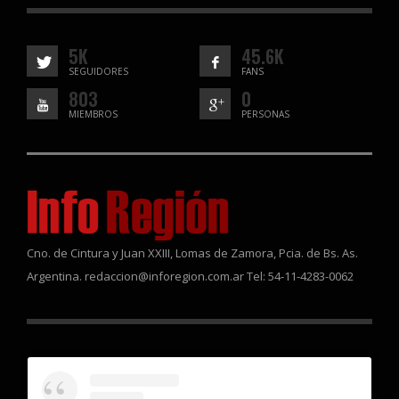
5K
45.6K
SEGUIDORES
FANS
803
0
MIEMBROS
PERSONAS
Cno. de Cintura y Juan XXIII, Lomas de Zamora, Pcia. de Bs. As.
Argentina. redaccion@inforegion.com.ar Tel: 54-11-4283-0062