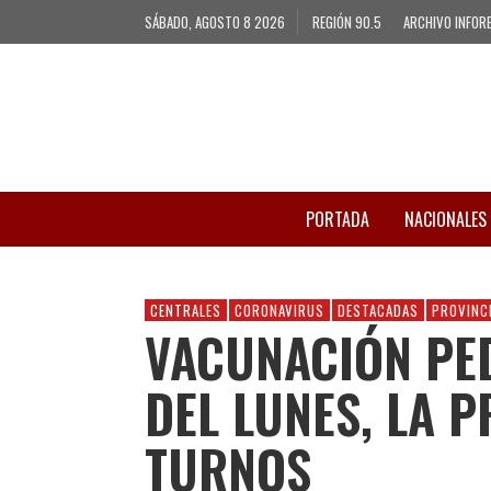
SÁBADO, AGOSTO 8 2026
REGIÓN 90.5
ARCHIVO INFOR
PORTADA
NACIONALES
CENTRALES
CORONAVIRUS
DESTACADAS
PROVINC
VACUNACIÓN PED
DEL LUNES, LA P
TURNOS