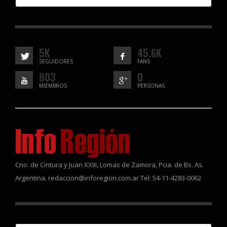
5K
45.6K
SEGUIDORES
FANS
803
0
MIEMBROS
PERSONAS
Cno. de Cintura y Juan XXIII, Lomas de Zamora, Pcia. de Bs. As.
Argentina. redaccion@inforegion.com.ar Tel: 54-11-4283-0062