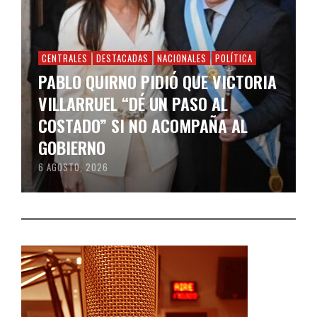
CENTRALES
DESTACADAS
NACIONALES
POLÍTICA
PABLO QUIRNO PIDIÓ QUE VICTORIA
VILLARRUEL “DÉ UN PASO AL
COSTADO” SI NO ACOMPAÑA AL
GOBIERNO
6 AGOSTO, 2026