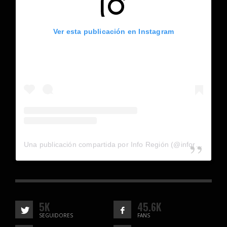
Ver esta publicación en Instagram
Una publicación compartida por Info Región (@inforegion_redes)
5K
45.6K
SEGUIDORES
FANS