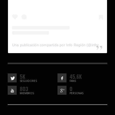
Una publicación compartida por Info Región (@inforegion_redes)
5K
45.6K
SEGUIDORES
FANS
803
0
MIEMBROS
PERSONAS