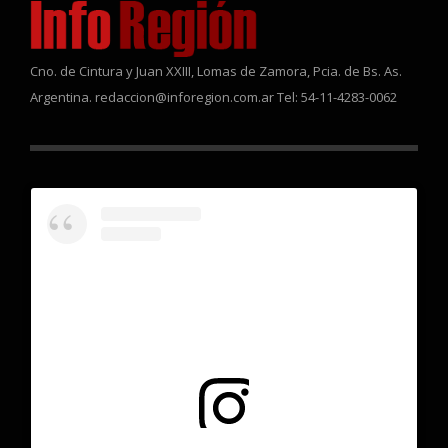
Cno. de Cintura y Juan XXIII, Lomas de Zamora, Pcia. de Bs. As.
Argentina. redaccion@inforegion.com.ar Tel: 54-11-4283-0062