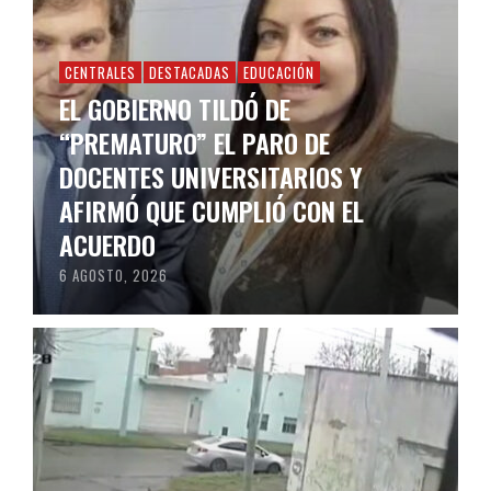
CENTRALES
DESTACADAS
EDUCACIÓN
EL GOBIERNO TILDÓ DE
“PREMATURO” EL PARO DE
DOCENTES UNIVERSITARIOS Y
AFIRMÓ QUE CUMPLIÓ CON EL
ACUERDO
6 AGOSTO, 2026