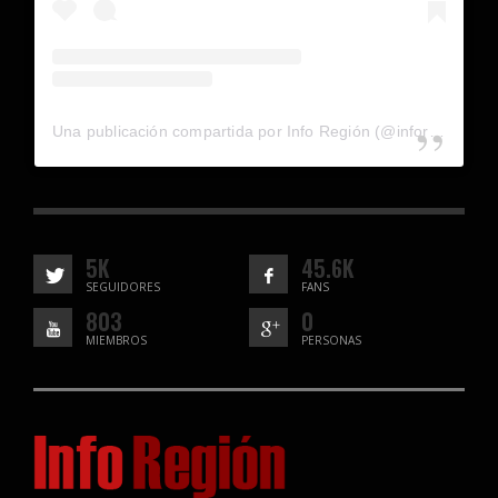
Una publicación compartida por Info Región (@inforegion_redes)
5K
45.6K
SEGUIDORES
FANS
803
0
MIEMBROS
PERSONAS