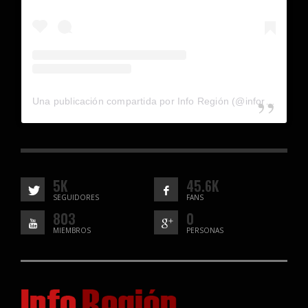
Una publicación compartida por Info Región (@inforegion_redes)
5K
45.6K
SEGUIDORES
FANS
803
0
MIEMBROS
PERSONAS