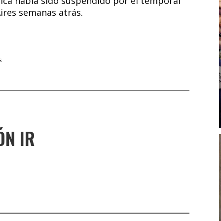
ntica había sido suspendido por el temporal
Aires semanas atrás.
s
ÓN IR