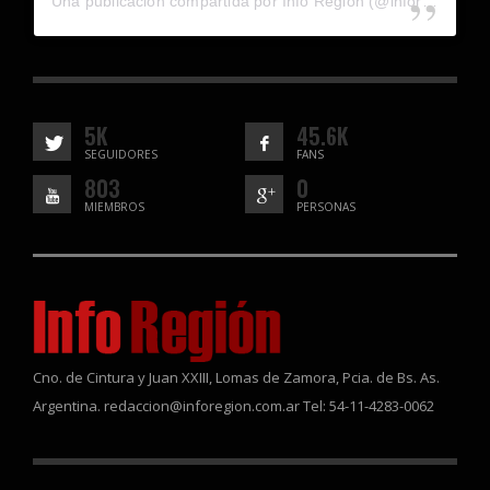
Una publicación compartida por Info Región (@inforegion_redes)
5K
45.6K
SEGUIDORES
FANS
803
0
MIEMBROS
PERSONAS
Cno. de Cintura y Juan XXIII, Lomas de Zamora, Pcia. de Bs. As.
Argentina. redaccion@inforegion.com.ar Tel: 54-11-4283-0062