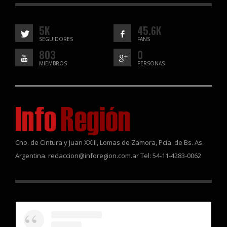
5K
45.6K
SEGUIDORES
FANS
803
0
MIEMBROS
PERSONAS
Cno. de Cintura y Juan XXIII, Lomas de Zamora, Pcia. de Bs. As.
Argentina. redaccion@inforegion.com.ar Tel: 54-11-4283-0062