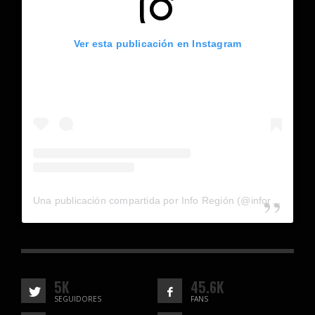
Ver esta publicación en Instagram
Una publicación compartida por Info Región (@inforegion_redes)
5K
45.6K
SEGUIDORES
FANS