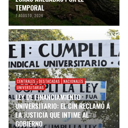
TEMPORAL
7 AGOSTO, 2026
CENTRALES
DESTACADAS
NACIONALES
UNIVERSITARIAS
LEY DE FINANCIAMIENTO
UNIVERSITARIO: EL CIN RECLAMÓ A
LA JUSTICIA QUE INTIME AL
GOBIERNO