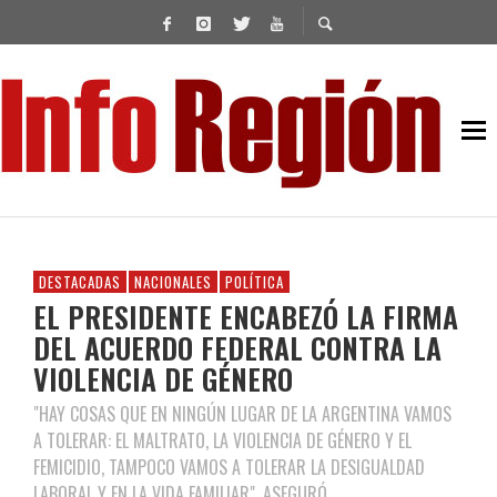
DESTACADAS
NACIONALES
POLÍTICA
EL PRESIDENTE ENCABEZÓ LA FIRMA
DEL ACUERDO FEDERAL CONTRA LA
VIOLENCIA DE GÉNERO
"HAY COSAS QUE EN NINGÚN LUGAR DE LA ARGENTINA VAMOS
A TOLERAR: EL MALTRATO, LA VIOLENCIA DE GÉNERO Y EL
FEMICIDIO, TAMPOCO VAMOS A TOLERAR LA DESIGUALDAD
LABORAL Y EN LA VIDA FAMILIAR", ASEGURÓ.