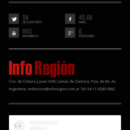
5K
45.6K
SEGUIDORES
FANS
803
0
MIEMBROS
PERSONAS
Cno. de Cintura y Juan XXIII, Lomas de Zamora, Pcia. de Bs. As.
Argentina. redaccion@inforegion.com.ar Tel: 54-11-4283-0062