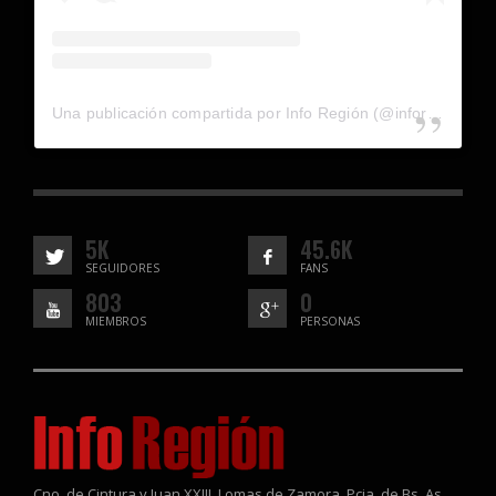
Una publicación compartida por Info Región (@inforegion_redes)
5K
45.6K
SEGUIDORES
FANS
803
0
MIEMBROS
PERSONAS
Cno. de Cintura y Juan XXIII, Lomas de Zamora, Pcia. de Bs. As.