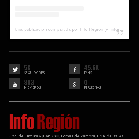
Una publicación compartida por Info Región (@inforegion_redes)
5K
45.6K
SEGUIDORES
FANS
803
0
MIEMBROS
PERSONAS
Cno. de Cintura y Juan XXIII, Lomas de Zamora, Pcia. de Bs. As.