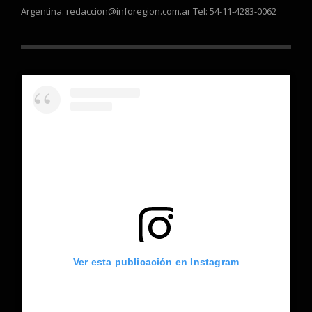
Argentina. redaccion@inforegion.com.ar Tel: 54-11-4283-0062
Ver esta publicación en Instagram