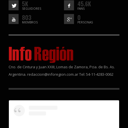
5K
45.6K
SEGUIDORES
FANS
803
0
MIEMBROS
PERSONAS
Cno. de Cintura y Juan XXIII, Lomas de Zamora, Pcia. de Bs. As.
Argentina. redaccion@inforegion.com.ar Tel: 54-11-4283-0062