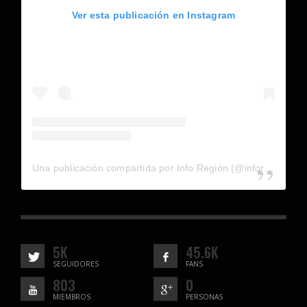
Ver esta publicación en Instagram
Una publicación compartida por Info Región (@inforegion_redes)
5K
45.6K
SEGUIDORES
FANS
803
0
MIEMBROS
PERSONAS