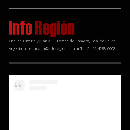
Cno. de Cintura y Juan XXIII, Lomas de Zamora, Pcia. de Bs. As.
Argentina. redaccion@inforegion.com.ar Tel: 54-11-4283-0062