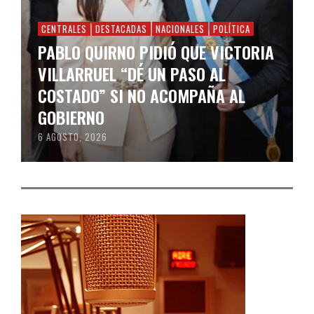
CENTRALES
DESTACADAS
NACIONALES
POLÍTICA
PABLO QUIRNO PIDIÓ QUE VICTORIA
VILLARRUEL “DÉ UN PASO AL
COSTADO” SI NO ACOMPAÑA AL
GOBIERNO
6 AGOSTO, 2026