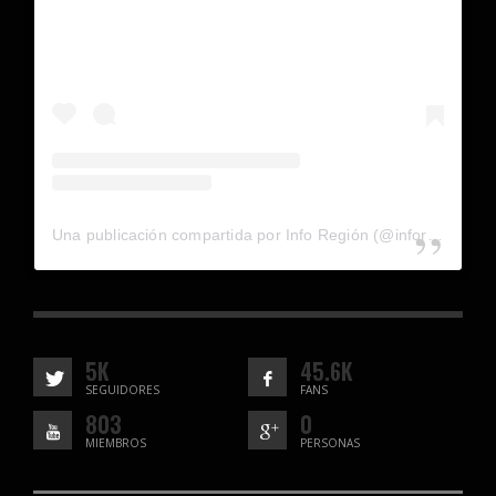
Una publicación compartida por Info Región (@inforegion_redes)
5K
45.6K
SEGUIDORES
FANS
803
0
MIEMBROS
PERSONAS