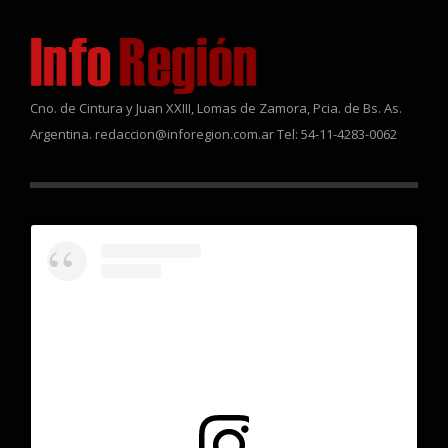
Cno. de Cintura y Juan XXIII, Lomas de Zamora, Pcia. de Bs. As.
Argentina. redaccion@inforegion.com.ar Tel: 54-11-4283-0062