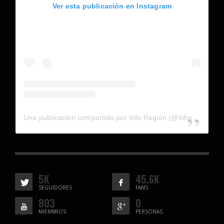
Ver esta publicación en Instagram
Una publicación compartida por Info Región (@inforegion_redes)
5K
45.6K
SEGUIDORES
FANS
803
0
MIEMBROS
PERSONAS