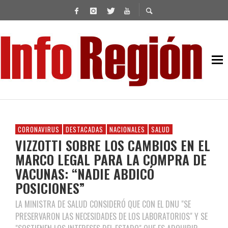
CORONAVIRUS
DESTACADAS
NACIONALES
SALUD
VIZZOTTI SOBRE LOS CAMBIOS EN EL
MARCO LEGAL PARA LA COMPRA DE
VACUNAS: “NADIE ABDICÓ
POSICIONES”
LA MINISTRA DE SALUD CONSIDERÓ QUE CON EL DNU "SE
PRESERVARON LAS NECESIDADES DE LOS LABORATORIOS" Y SE