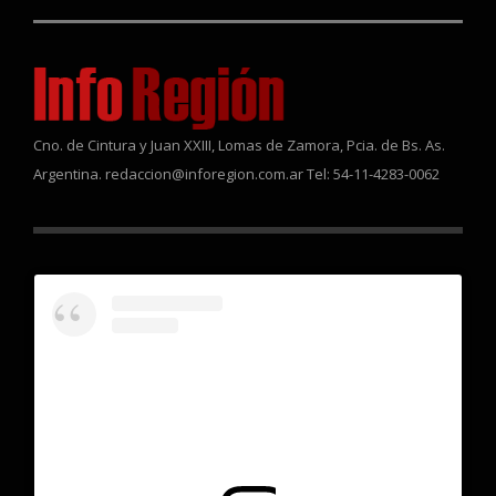
Cno. de Cintura y Juan XXIII, Lomas de Zamora, Pcia. de Bs. As.
Argentina. redaccion@inforegion.com.ar Tel: 54-11-4283-0062