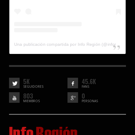
Una publicación compartida por Info Región (@inforegion_redes)
5K
45.6K
SEGUIDORES
FANS
803
0
MIEMBROS
PERSONAS