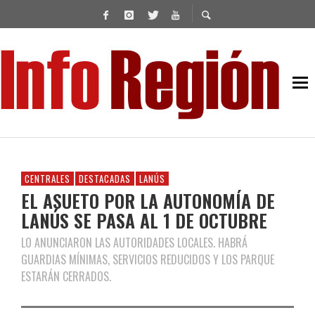
CENTRALES
DESTACADAS
LANÚS
EL ASUETO POR LA AUTONOMÍA DE
LANÚS SE PASA AL 1 DE OCTUBRE
LO ANUNCIARON LAS AUTORIDADES LOCALES. HABRÁ
GUARDIAS MÍNIMAS, SERVICIOS REDUCIDOS Y LOS PARQUE
ESTARÁN CERRADOS.