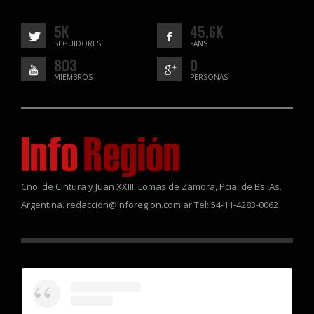
5K
45.6K
SEGUIDORES
FANS
803
0
MIEMBROS
PERSONAS
Cno. de Cintura y Juan XXIII, Lomas de Zamora, Pcia. de Bs. As.
Argentina. redaccion@inforegion.com.ar Tel: 54-11-4283-0062