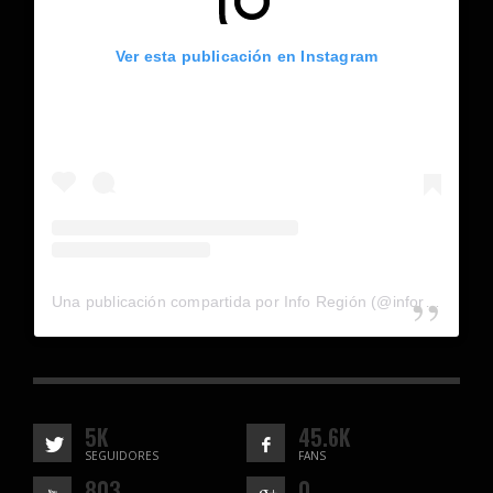
Ver esta publicación en Instagram
Una publicación compartida por Info Región (@inforegion_redes)
5K
45.6K
SEGUIDORES
FANS
803
0