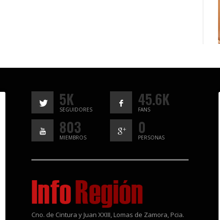
5K
45.6K
SEGUIDORES
FANS
803
0
MIEMBROS
PERSONAS
Cno. de Cintura y Juan XXIII, Lomas de Zamora, Pcia.