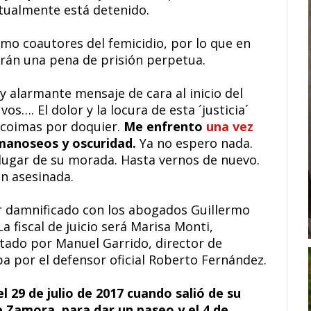
actualmente está detenido.
omo coautores del femicidio, por lo que en
irán una pena de prisión perpetua.
y alarmante mensaje de cara al inicio del
vos…. El dolor y la locura de esta ´justicia´
 coimas por doquier.
Me enfrento
una vez
 manoseos y oscuridad.
Ya no espero nada.
 lugar de su morada. Hasta vernos de nuevo.
en asesinada.
ar damnificado con los abogados Guillermo
 fiscal de juicio será Marisa Monti,
tado por Manuel Garrido, director de
ba por el defensor oficial Roberto Fernández.
el 29 de julio de 2017 cuando salió de su
 Zamora, para dar un paseo y el 4 de