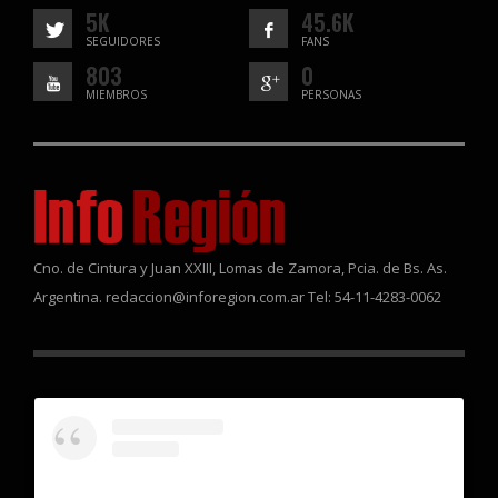
5K
45.6K
SEGUIDORES
FANS
803
0
MIEMBROS
PERSONAS
Cno. de Cintura y Juan XXIII, Lomas de Zamora, Pcia. de Bs. As.
Argentina. redaccion@inforegion.com.ar Tel: 54-11-4283-0062