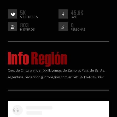
5K
45.6K
SEGUIDORES
FANS
803
0
MIEMBROS
PERSONAS
Cno. de Cintura y Juan XXIII, Lomas de Zamora, Pcia. de Bs. As.
Argentina. redaccion@inforegion.com.ar Tel: 54-11-4283-0062