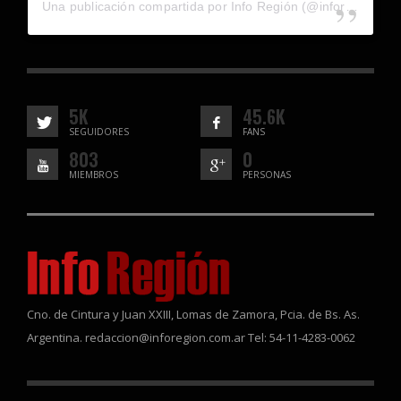
Una publicación compartida por Info Región (@inforegion_redes)
5K
45.6K
SEGUIDORES
FANS
803
0
MIEMBROS
PERSONAS
Cno. de Cintura y Juan XXIII, Lomas de Zamora, Pcia. de Bs. As.
Argentina. redaccion@inforegion.com.ar Tel: 54-11-4283-0062