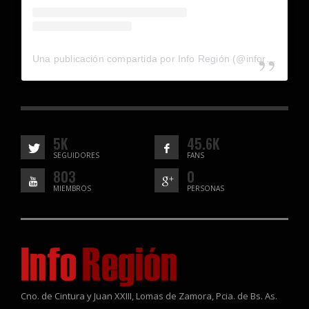
Una publicación compartida por Info Región (@inforegion_redes)
5K
45.6K
SEGUIDORES
FANS
803
0
MIEMBROS
PERSONAS
Cno. de Cintura y Juan XXIII, Lomas de Zamora, Pcia. de Bs. As.