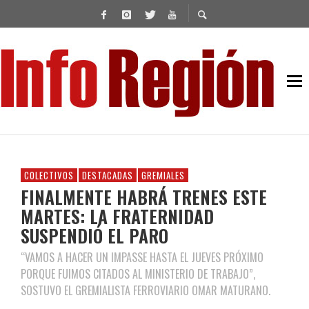
COLECTIVOS
DESTACADAS
GREMIALES
FINALMENTE HABRÁ TRENES ESTE
MARTES: LA FRATERNIDAD
SUSPENDIÓ EL PARO
“VAMOS A HACER UN IMPASSE HASTA EL JUEVES PRÓXIMO
PORQUE FUIMOS CITADOS AL MINISTERIO DE TRABAJO”,
SOSTUVO EL GREMIALISTA FERROVIARIO OMAR MATURANO.