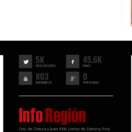
5K
45.6K
SEGUIDORES
FANS
803
0
MIEMBROS
PERSONAS
Cno. de Cintura y Juan XXIII, Lomas de Zamora, Pcia.