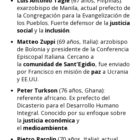
Luis Antonio Tagle
(67 años, Filipinas):
exarzobispo de Manila, actual prefecto de
la Congregación para la Evangelización de
los Pueblos. Fuerte defensor de la
justicia
social
y la
inclusión
.
Matteo Zuppi
(69 años, Italia): arzobispo
de Bolonia y presidente de la Conferencia
Episcopal Italiana. Cercano a
la
comunidad de Sant’Egidio
, fue enviado
por Francisco en misión de
paz
a Ucrania
y EE.UU.
Peter Turkson
(76 años, Ghana):
referente africano. Ex prefecto del
Dicasterio para el Desarrollo Humano
Integral. Conocido por su enfoque sobre
la
justicia económica
y
el
medioambiente
.
Pietro Parolin
(70 años, Italia): actual