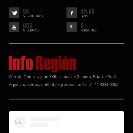
5K
45.6K
SEGUIDORES
FANS
803
0
MIEMBROS
PERSONAS
Cno. de Cintura y Juan XXIII, Lomas de Zamora, Pcia. de Bs. As.
Argentina. redaccion@inforegion.com.ar Tel: 54-11-4283-0062