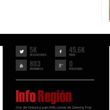
5K
45.6K
SEGUIDORES
FANS
803
0
MIEMBROS
PERSONAS
Cno. de Cintura y Juan XXIII, Lomas de Zamora, Pcia.