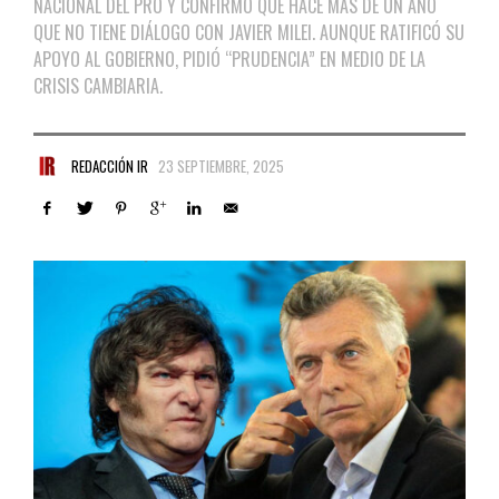
NACIONAL DEL PRO Y CONFIRMÓ QUE HACE MÁS DE UN AÑO
QUE NO TIENE DIÁLOGO CON JAVIER MILEI. AUNQUE RATIFICÓ SU
APOYO AL GOBIERNO, PIDIÓ “PRUDENCIA” EN MEDIO DE LA
CRISIS CAMBIARIA.
REDACCIÓN IR
23 SEPTIEMBRE, 2025