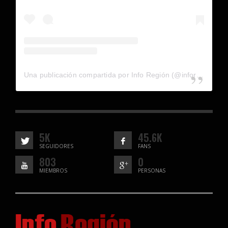
Una publicación compartida por Info Región (@inforegion_redes)
5K
45.6K
SEGUIDORES
FANS
803
0
MIEMBROS
PERSONAS