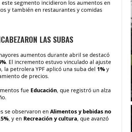
e este segmento incidieron los aumentos en
exos y también en restaurantes y comidas
NCABEZARON LAS SUBAS
n mayores aumentos durante abril se destacó
4%
. El incremento estuvo vinculado al ajuste
, la petrolera YPF aplicó una suba del
1%
y
amiento de precios.
aumentos fue
Educación
, que registró un alza
ño.
es se observaron en
Alimentos y bebidas no
,5%
, y en
Recreación y cultura
, que avanzó