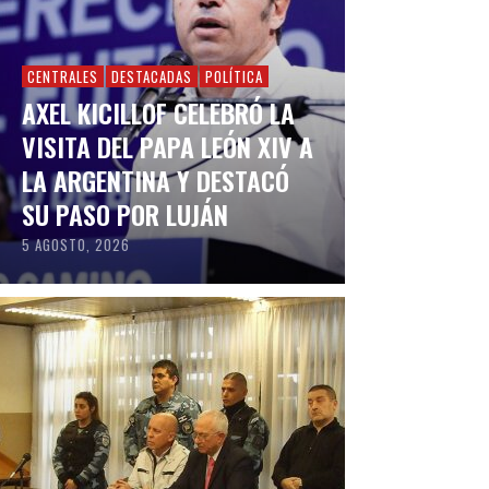
CENTRALES
DESTACADAS
POLÍTICA
AXEL KICILLOF CELEBRÓ LA
VISITA DEL PAPA LEÓN XIV A
LA ARGENTINA Y DESTACÓ
SU PASO POR LUJÁN
5 AGOSTO, 2026