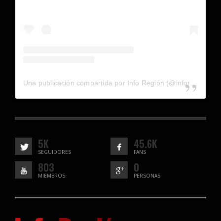
Una publicación compartida por Info Región (@inforegion_redes)
5K
45.6K
SEGUIDORES
FANS
803
0
MIEMBROS
PERSONAS