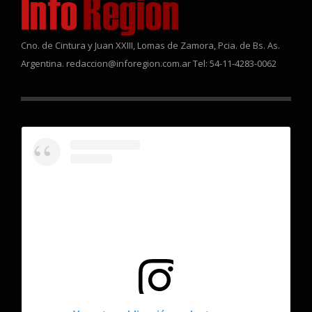
Cno. de Cintura y Juan XXIII, Lomas de Zamora, Pcia. de Bs. As.
Argentina. redaccion@inforegion.com.ar Tel: 54-11-4283-0062