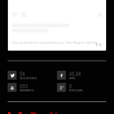
Una publicación compartida por Info Región (@inforegion_redes)
5K
45.6K
SEGUIDORES
FANS
803
0
MIEMBROS
PERSONAS