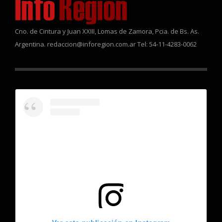
Cno. de Cintura y Juan XXIII, Lomas de Zamora, Pcia. de Bs. As.
Argentina. redaccion@inforegion.com.ar Tel: 54-11-4283-0062