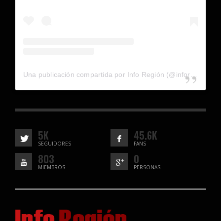
Una publicación compartida por Info Región (@inforegion_redes)
5K
45.6K
SEGUIDORES
FANS
803
0
MIEMBROS
PERSONAS