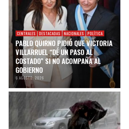
CENTRALES
DESTACADAS
NACIONALES
POLÍTICA
PABLO QUIRNO PIDIÓ QUE VICTORIA
VILLARRUEL “DÉ UN PASO AL
COSTADO” SI NO ACOMPAÑA AL
GOBIERNO
6 AGOSTO, 2026