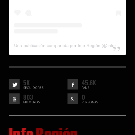
Una publicación compartida por Info Región (@inforegion_redes)
5K
45.6K
SEGUIDORES
FANS
803
0
MIEMBROS
PERSONAS