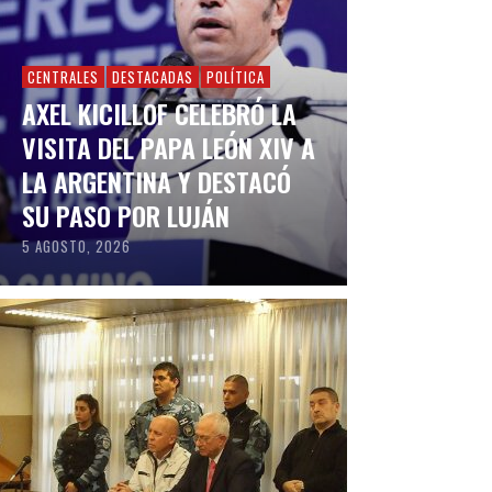
CENTRALES
DESTACADAS
POLÍTICA
AXEL KICILLOF CELEBRÓ LA
VISITA DEL PAPA LEÓN XIV A
LA ARGENTINA Y DESTACÓ
SU PASO POR LUJÁN
5 AGOSTO, 2026