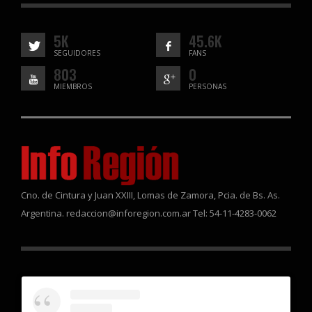
5K
45.6K
SEGUIDORES
FANS
803
0
MIEMBROS
PERSONAS
Cno. de Cintura y Juan XXIII, Lomas de Zamora, Pcia. de Bs. As.
Argentina. redaccion@inforegion.com.ar Tel: 54-11-4283-0062