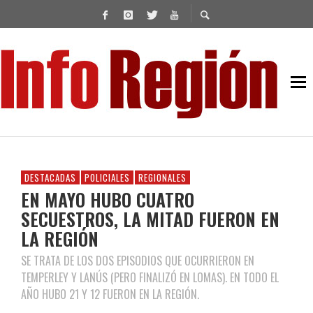
DESTACADAS
POLICIALES
REGIONALES
EN MAYO HUBO CUATRO
SECUESTROS, LA MITAD FUERON EN
LA REGIÓN
SE TRATA DE LOS DOS EPISODIOS QUE OCURRIERON EN
TEMPERLEY Y LANÚS (PERO FINALIZÓ EN LOMAS). EN TODO EL
AÑO HUBO 21 Y 12 FUERON EN LA REGIÓN.