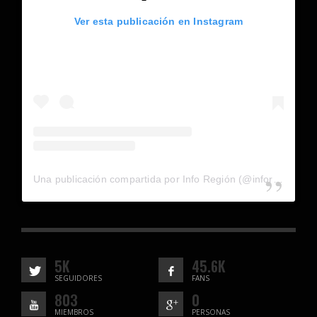
Ver esta publicación en Instagram
Una publicación compartida por Info Región (@inforegion_redes)
5K
45.6K
SEGUIDORES
FANS
803
0
MIEMBROS
PERSONAS