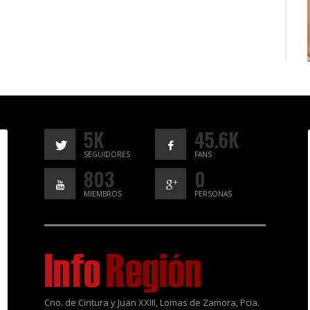
5K
45.6K
SEGUIDORES
FANS
803
0
MIEMBROS
PERSONAS
Cno. de Cintura y Juan XXIII, Lomas de Zamora, Pcia.